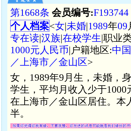
第1668条
会员编号:
F193744
个人档案
<
女
|
未婚
|
1989
年
09
专在读
|
汉族
|
在校学生
|职业类
1000元人民币
|户籍地区:
中
／上海市／金山区
>
女，1989年9月生，未婚，
学生，平均月收入少于100
在上海市／金山区居住。本
半。