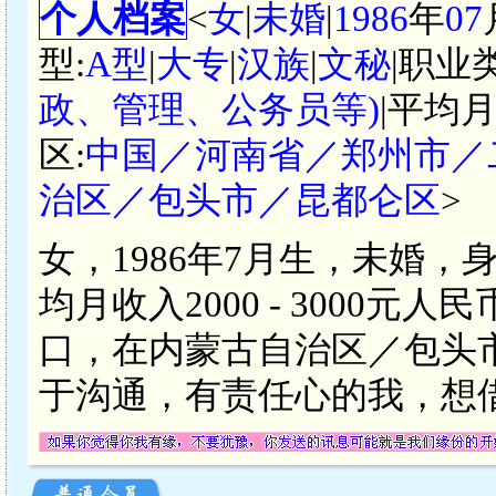
个人档案
<
女
|
未婚
|
1986
年
07
型:
A型
|
大专
|
汉族
|
文秘
|职业
政、管理、公务员等)
|平均月
区:
中国／河南省／郑州市／
治区／包头市／昆都仑区
>
女，1986年7月生，未婚，
均月收入2000 - 3000
口，在内蒙古自治区／包头
于沟通，有责任心的我，想