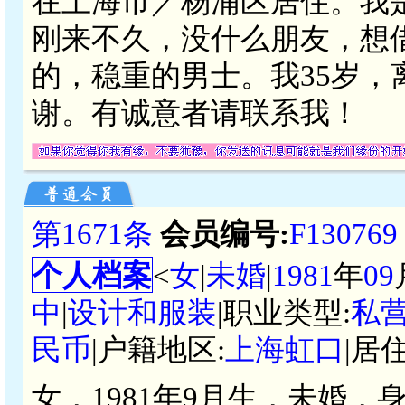
在上海市／杨浦区居住。我
刚来不久，没什么朋友，想
的，稳重的男士。我35岁，
谢。有诚意者请联系我！
第1671条
会员编号:
F130769
个人档案
<
女
|
未婚
|
1981
年
09
中
|
设计和服装
|职业类型:
私
民币
|户籍地区:
上海虹口
|居
女，1981年9月生，未婚，