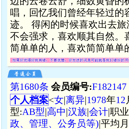
边的云卷云舒，细数黄昏的
唱，回忆我们曾经年轻过的
迹。 得闲的时候喜欢出去
不会强求，喜欢顺其自然。
简单单的人，喜欢简简单单
第1680条
会员编号:
F182147
个人档案
<
女
|
离异
|
1978
年
12
型:
AB型
|
高中
|
汉族
|
会计
|职
政、管理、公务员等)
|平均月