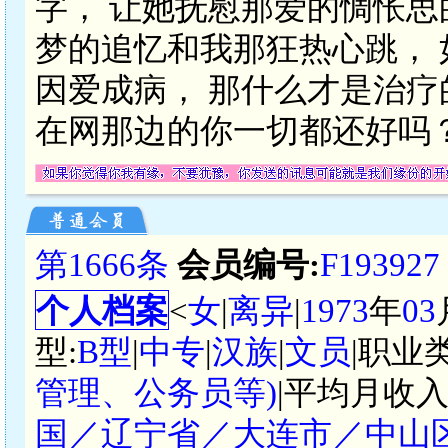
字， 让她抚慰那爱的惆怅思
梦的追忆和我那狂热心跳，
因爱成病， 那什么才是治疗
在网那边的你一切都还好吗
第1666条
会员编号:
F193927
个人档案
<
女
|
离异
|
1973
年
03
型:
B型
|
中专
|
汉族
|
文员
|职业
管理、公务员等)
|平均月收入
国／辽宁省／大连市／中山