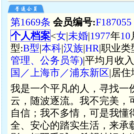
第1669条
会员编号:
F187055
个人档案
<
女
|
未婚
|
1977
年
10
型:
B型
|
本科
|
汉族
|
HR
|职业类
管理、公务员等)
|平均月收入
国／上海市／浦东新区
|居住
我是一个平凡的人，寻找一
云，随波逐流。我不完美，
自信；我不多情，可是我懂
全、安心的踏实生活，来承