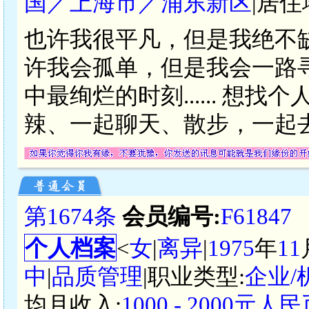
国／上海市／浦东新区
|居住
也许我很平凡，但是我绝不
许我会孤单，但是我会一路
中最绚烂的时刻...... 想
辣、一起聊天、散步，一起去看
第1674条
会员编号:
F61847
个人档案
<
女
|
离异
|
1975
年
11
中
|
品质管理
|职业类型:
企业
均月收入:
1000 - 2000元人