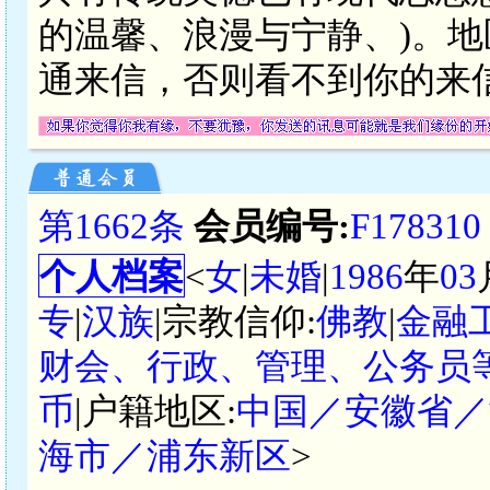
的温馨、浪漫与宁静、)。
通来信，否则看不到你的来
第1662条
会员编号:
F178310
个人档案
<
女
|
未婚
|
1986
年
03
专
|
汉族
|宗教信仰:
佛教
|
金融
财会、行政、管理、公务员等
币
|户籍地区:
中国／安徽省／
海市／浦东新区
>