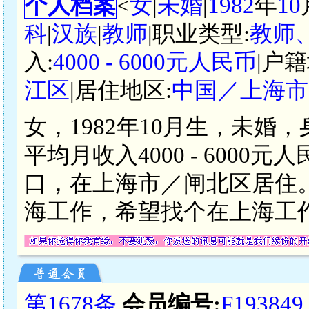
个人档案
<
女
|
未婚
|
1982
年
10
科
|
汉族
|
教师
|职业类型:
教师
入:
4000 - 6000元人民币
|户籍
江区
|居住地区:
中国／上海市
女，1982年10月生，未婚
平均月收入4000 - 600
口，在上海市／闸北区居住
海工作，希望找个在上海工
第1678条
会员编号:
F193849