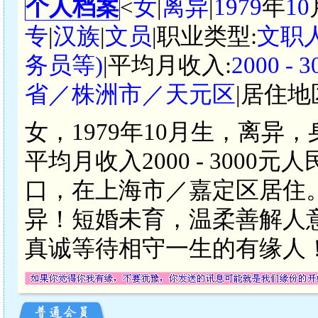
个人档案
<
女
|
离异
|
1979
年
10
专
|
汉族
|
文员
|职业类型:
文职
务员等)
|平均月收入:
2000 -
省／株洲市／天元区
|居住地
女，1979年10月生，离异
平均月收入2000 - 300
口，在上海市／嘉定区居住。
异！短婚未育，温柔善解人
真诚等待相守一生的有缘人