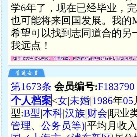
学6年了，现在已经毕业，完
也可能将来回国发展。我的Mr.
希望可以找到志同道合的另
我远点！
第1673条
会员编号:
F183790
个人档案
<
女
|
未婚
|
1986
年
05
型:
B型
|
本科
|
汉族
|
财会
|职业
管理、公务员等)
|平均月收入