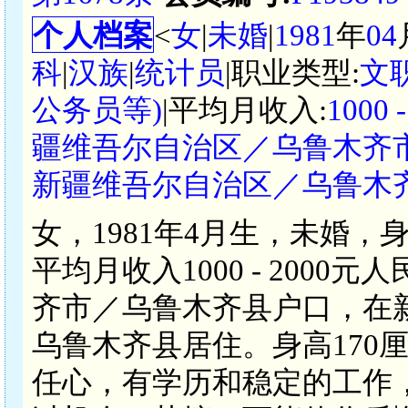
个人档案
<
女
|
未婚
|
1981
年
04
科
|
汉族
|
统计员
|职业类型:
文
公务员等)
|平均月收入:
1000
疆维吾尔自治区／乌鲁木齐
新疆维吾尔自治区／乌鲁木
女，1981年4月生，未婚，
平均月收入1000 - 200
齐市／乌鲁木齐县户口，在
乌鲁木齐县居住。身高170
任心，有学历和稳定的工作