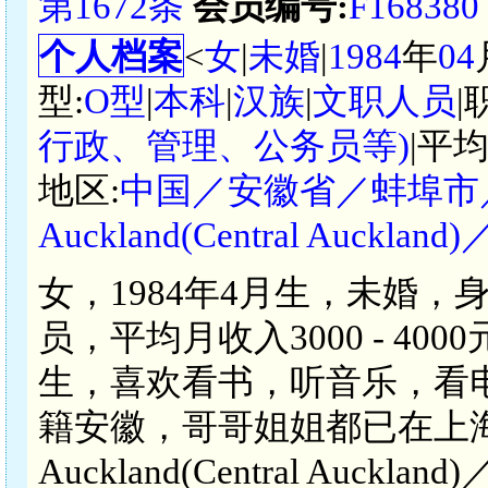
第1672条
会员编号:
F168380
个人档案
<
女
|
未婚
|
1984
年
04
型:
O型
|
本科
|
汉族
|
文职人员
|
行政、管理、公务员等)
|平
地区:
中国／安徽省／蚌埠市
Auckland(Central Auckland)
女，1984年4月生，未婚，
员，平均月收入3000 - 4
生，喜欢看书，听音乐，看
籍安徽，哥哥姐姐都已在上
Auckland(Central Auckl