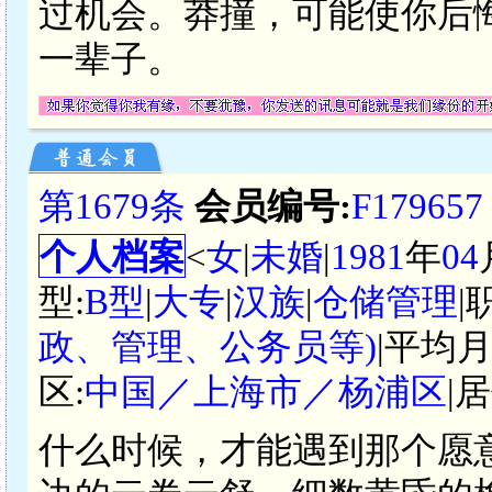
过机会。莽撞，可能使你后
一辈子。
第1679条
会员编号:
F179657
个人档案
<
女
|
未婚
|
1981
年
04
型:
B型
|
大专
|
汉族
|
仓储管理
|
政、管理、公务员等)
|平均月
区:
中国／上海市／杨浦区
|
什么时候，才能遇到那个愿