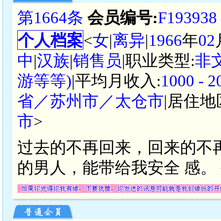
第1664条
会员编号:
F193938
个人档案
<
女
|
离异
|
1966
年
02
中
|
汉族
|
销售员
|职业类型:
非
游等等)
|平均月收入:
1000 -
省／苏州市／太仓市
|居住地
市
>
过去的不再回来，回来的不
的男人，能带给我安全 感。