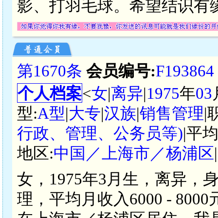
影、打羽毛球。希望结识有
第1670条
会员编号:
F193864
个人档案
<
女
|
离异
|
1975
年
03
型:
A型
|
大专
|
汉族
|
销售管理
|
行政、管理、公务员等)
|平
地区:
中国／上海市／杨浦区
女，1975年3月生，离异，
理，平均月收入6000 - 8