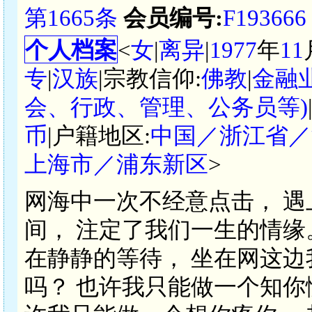
第1665条
会员编号:
F193666
个人档案
<
女
|
离异
|
1977
年
11
专
|
汉族
|宗教信仰:
佛教
|
金融
会、行政、管理、公务员等)
币
|户籍地区:
中国／浙江省／
上海市／浦东新区
>
网海中一次不经意点击， 遇
间， 注定了我们一生的情缘
在静静的等待， 坐在网这边
吗？ 也许我只能做一个知你