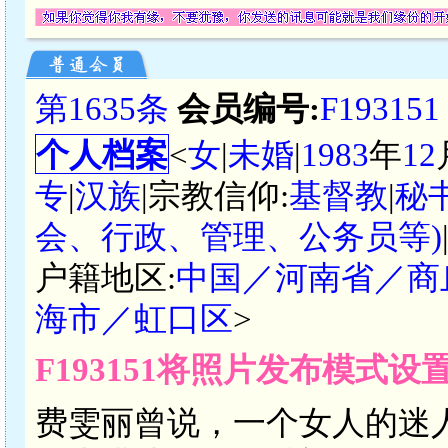
第1635条
会员编号:
F193151
个人档案
<
女
|
未婚
|
1983
年
12
专
|
汉族
|宗教信仰:
基督教
|
秘
会、行政、管理、公务员等)
户籍地区:
中国／河南省／商
海市／虹口区
>
F193151将照片发布模式设
费雯丽曾说，一个女人的迷