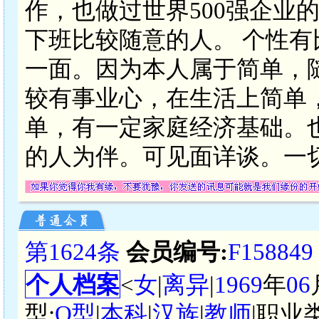
作，也做过世界500强企业
下班比较随意的人。 个性
一面。因为本人属于简单，
较有事业心，在生活上简单
单，有一定家庭经济基础。
的人为伴。可见面详谈。一
第1624条
会员编号:
F158849
个人档案
<
女
|
离异
|
1969
年
06
型:
O型
|
本科
|
汉族
|
教师
|职业