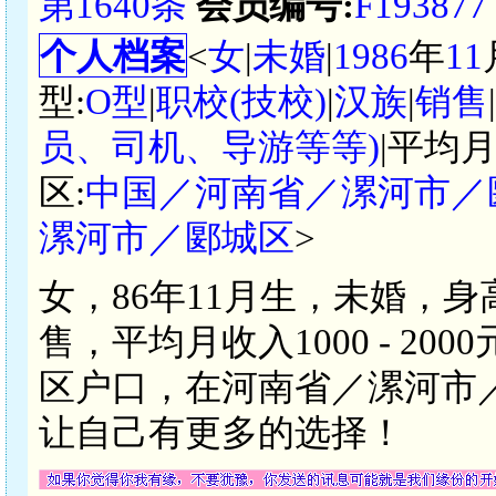
第1640条
会员编号:
F193877
个人档案
<
女
|
未婚
|
1986
年
11
型:
O型
|
职校(技校)
|
汉族
|
销售
员、司机、导游等等)
|平均月
区:
中国／河南省／漯河市／
漯河市／郾城区
>
女，86年11月生，未婚，身
售，平均月收入1000 - 2
区户口，在河南省／漯河市
让自己有更多的选择！