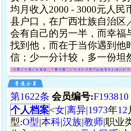
均月收入2000 - 3000
县户口，在广西壮族自治区
会有自己的另一半，而幸福
找到他，而在于当你遇到他
信；少一分计较，多一份坦
第1622条
会员编号:
F193810
个人档案
<
女
|
离异
|
1973
年
12
型:
O型
|
本科
|
汉族
|
教师
|职业