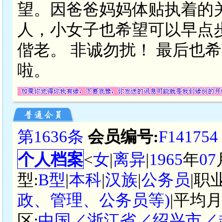
望。因爸爸妈妈体贴执着的
人，小女子也希望可以早点
偕老。 非诚勿扰！ 最后也
啦。
第1636条
会员编号:
F141754
个人档案
<
女
|
离异
|
1965
年
07
型:
B型
|
本科
|
汉族
|
公务员
|职
政、管理、公务员等)
|平均月
区:
中国／浙江省／绍兴市／