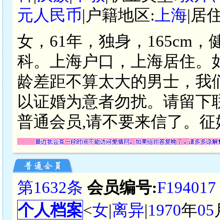
元人民币
|户籍地区:
上海
|居
女，61年，独身，165cm
科。上海户口，上海居住。
龄差距不算太大的男士，我
以证婚为意者勿扰。请留下
普通会员,请不要来信了。征婚
第1632条
会员编号:
F194017
个人档案
<
女
|
离异
|
1970
年
05