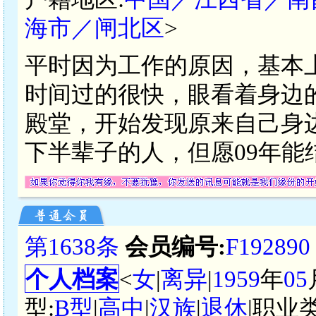
海市／闸北区
>
平时因为工作的原因，基本
时间过的很快，眼看着身边
殿堂，开始发现原来自己身
下半辈子的人，但愿09年能
第1638条
会员编号:
F192890
个人档案
<
女
|
离异
|
1959
年
05
型:
B型
|
高中
|
汉族
|
退休
|职业