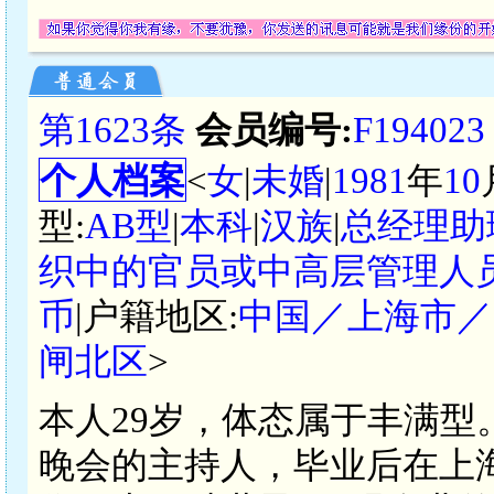
第1623条
会员编号:
F194023
个人档案
<
女
|
未婚
|
1981
年
10
型:
AB型
|
本科
|
汉族
|
总经理助
织中的官员或中高层管理人
币
|户籍地区:
中国／上海市／
闸北区
>
本人29岁，体态属于丰满
晚会的主持人，毕业后在上