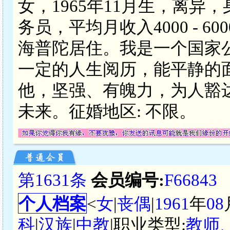
女，1965年11月生，离异
务员，平均月收入4000 - 
海普陀居住。我是一个国家
一定的人生阅历，能平静的
他，坚强、有魄力，为人豁
未来。征婚地区: 不限。
第1631条
会员编号:
F66843
个人档案
<
女
|
丧偶
|
1961
年
08
科
|
汉族
|
中教
|职业类型:
教师