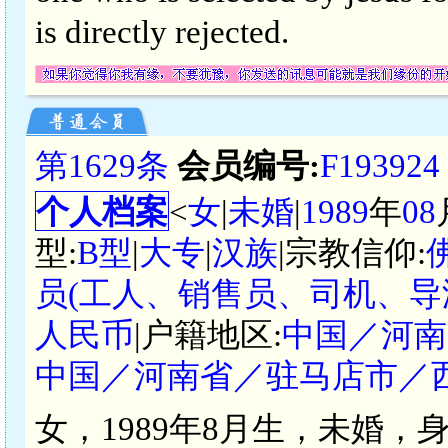
is directly rejected.
第1629条
会员编号:
F193924
个人档案
<
女
|
未婚
|
1989
年
08
型:
B型
|
大专
|
汉族
|宗教信仰:
员(工人、销售员、司机、导
人民币
|户籍地区:
中国／河南
中国／河南省／驻马店市／
女，1989年8月生，未婚，