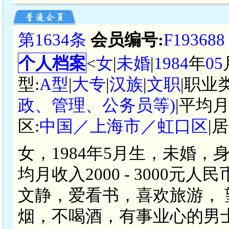
第1634条
会员编号:
F193688
个人档案
<
女
|
未婚
|
1984
年
05
型:
A型
|
大专
|
汉族
|
文职
|职业
政、管理、公务员等)
|平均月
区:
中国／上海市／虹口区
|
女，1984年5月生，未婚，
均月收入2000 - 3000
文静，爱看书，喜欢旅游， 
烟，不喝酒，有事业心的男