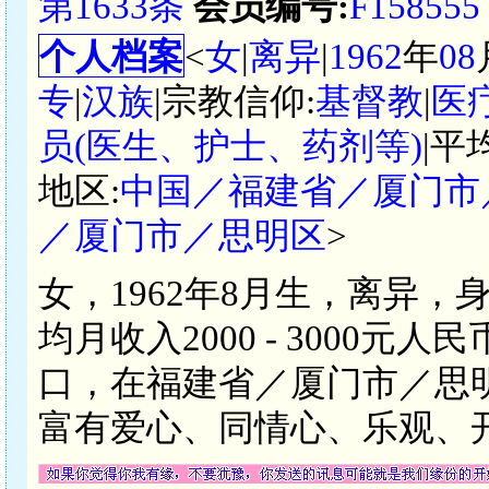
第1633条
会员编号:
F158555
个人档案
<
女
|
离异
|
1962
年
08
专
|
汉族
|宗教信仰:
基督教
|
医
员(医生、护士、药剂等)
|平
地区:
中国／福建省／厦门市
／厦门市／思明区
>
女，1962年8月生，离异，
均月收入2000 - 3000
口，在福建省／厦门市／思
富有爱心、同情心、乐观、