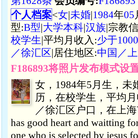
第1628条
会员编号:
F186893
个人档案
<
女
|
未婚
|
1984
年
05
型:
B型
|
大学本科
|
汉族
|宗教信
校学生
|平均月收入:
少于100
／徐汇区
|居住地区:
中国／上
F186893将照片发布模式
女，1984年5月生，
历，在校学生，平均月
／徐汇区户口，在上海市／宝山
has good heart and waitting for
one who is selected by jesus fo