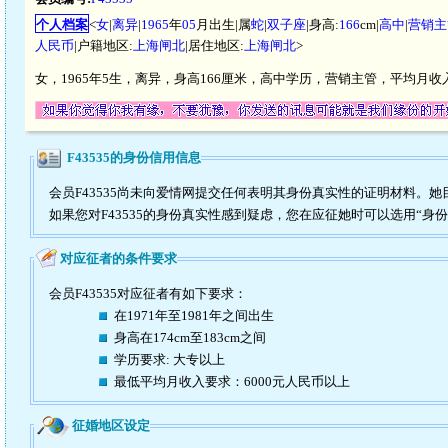
个人档案
<
女
|
离异
|
1965
年
05
月出生|属
蛇
|
双子座
|身高:
166
cm|
高中
|
营销主
人民币
|户籍地区:
上海闸北
|居住地区:
上海闸北
>
女，1965年5生，离异，身高166厘米，高中学历，营销主管，平均月收入
F43535的身份信用信息
会员F43535尚未向爱情网提交任何表明其身份真实性的证明材料。
如果您对F43535的身份真实性感到疑虑，您在应征她时可以选用“身
对应征者的条件要求
会员F43535对应征者有如下要求：
在1971年至1981年之间出生
身高在174cm至183cm之间
学历要求: 大专以上
最低平均月收入要求：6000元人民币以上
征婚地区设定