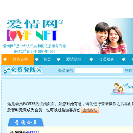
®
爱情网
是中华人民共和国注册服务商标
®
爱情网
创办于1999年10月
站点选择
首页
爱情信箱
会员服务
会员编号:
登陆
这是会员F43535的征婚页面。如您对她有意，请先进行登陆操作之后再
您暂时无意成为会员，也可以过路游客身份
：
直接应征
会员编号:
F43535