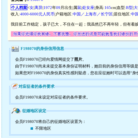
个人档案
<
女
|
离异
|
1972
年
09
月出生|属
鼠
|
处女座
|身高:
165
cm|血型:
B型
|
大
收入:
4000-6000元人民币
|户籍地区:
中国／上海市／长宁区
|居住地区:
中
我目前工作稳定，孩子已大，不住在一起；我虽然已不再年轻，但有着
F198070的身份信用信息
会员F198070已经向爱情网提交了
照片
。
由于F198070尚未未提交基本身份证明材料，她目前的身份信用等级
如果您对F198070的身份真实性感到疑虑，您在应征她时可以选用“身
对应征者的条件要求
会员F198070未设定对应征者的条件要求。
征婚地区设定
会员F198070将自己的征婚地区设置为：
不限地区