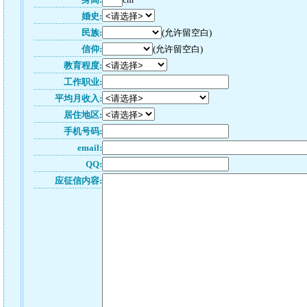
婚史:
民族:
(允许留空白)
信仰:
(允许留空白)
教育程度:
工作职业:
平均月收入:
居住地区:
手机号码:
email:
QQ:
应征信内容: