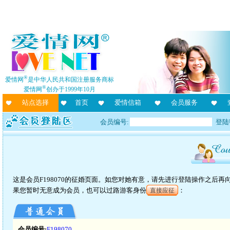
®
爱情网
是中华人民共和国注册服务商标
®
爱情网
创办于1999年10月
站点选择
首页
爱情信箱
会员服务
会员编号:
登陆
这是会员F198070的征婚页面。如您对她有意，请先进行登陆操作之后
果您暂时无意成为会员，也可以过路游客身份
：
直接应征
会员编号:
F198070