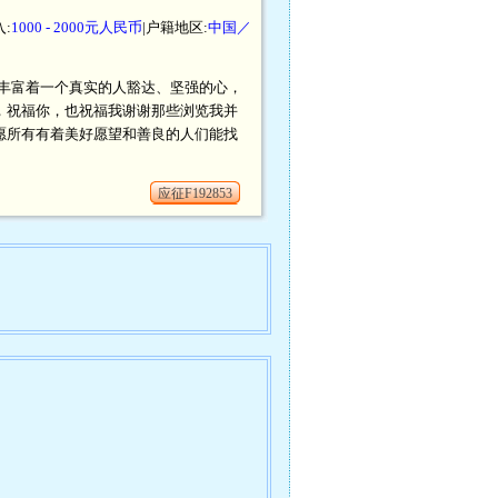
:
1000 - 2000元人民币
|户籍地区:
中国／
丰富着一个真实的人豁达、坚强的心，
人，祝福你，也祝福我谢谢那些浏览我并
祝愿所有有着美好愿望和善良的人们能找
应征F192853