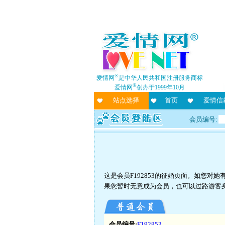
®
爱情网
是中华人民共和国注册服务商标
®
爱情网
创办于1999年10月
站点选择
首页
爱情信
会员编号:
这是会员F192853的征婚页面。如您
果您暂时无意成为会员，也可以过路游客
会员编号:
F192853