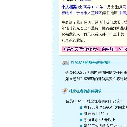
个人档案
<
女
|
离异
|
1978
年
11
月出生|属
马
福建省／宁德市／蕉城区
|居住地区:
中国
生命给了我们经历，经历让我们成长，
年轻时的光芒已不重要，懂得生活和品味
祝福我的人，我只想说人并非十全十美，
到真诚的爱情。
F192853的身份信用信息
会员F192853尚未向爱情网提交
如果您对F192853的身份真实性感
对应征者的条件要求
会员F192853对应征者有如下要求：
在1988年至1995年之间出
身高高于170cm
学历要求: 大专以上
最低平均月收入要求：10