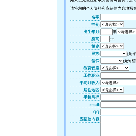
请将您的个人资料和应征信内容填写在如
名字:
性别:
出生年月:
年
身高:
cm
婚史:
民族:
(允
信仰:
(允许留
教育程度:
工作职业:
平均月收入:
居住地区:
手机号码:
email:
QQ:
应征信内容: