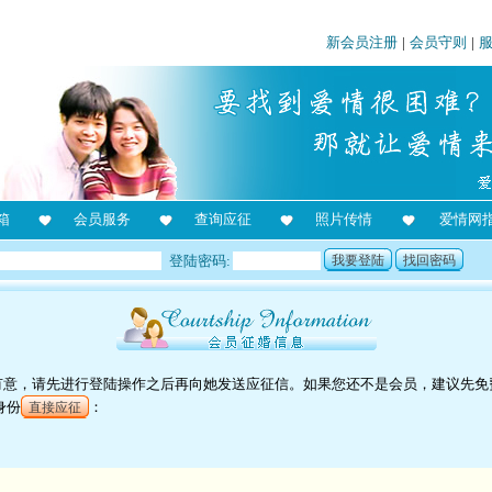
新会员注册
|
会员守则
|
箱
会员服务
查询应征
照片传情
爱情网
登陆密码:
我要登陆
找回密码
对她有意，请先进行登陆操作之后再向她发送应征信。如果您还不是会员，建议先免
身份
：
直接应征