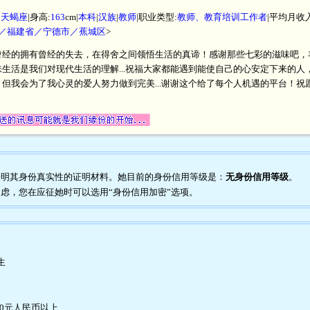
|
天蝎座
|身高:
163
cm|
本科
|
汉族
|
教师
|职业类型:
教师、教育培训工作者
|平均月收入
／福建省／宁德市／蕉城区
>
曾经的拥有曾经的失去，在得舍之间领悟生活的真谛！感谢那些七彩的滋味吧，
生活是我们对现代生活的理解...祝福大家都能遇到能使自己的心安定下来的
但我会为了我心灵的爱人努力做到完美...谢谢这个给了每个人机遇的平台！
任何表明其身份真实性的证明材料。她目前的身份信用等级是：
无身份信用等级
。
到疑虑，您在应征她时可以选用“身份信用加密”选项。
生
00元人民币以上