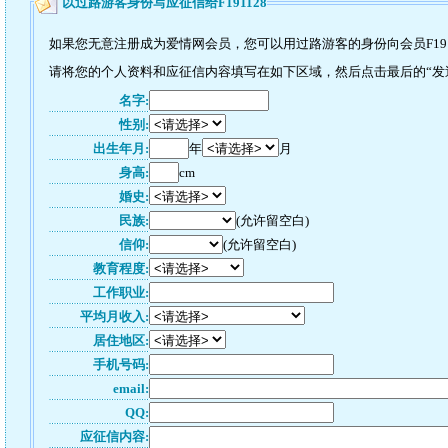
以过路游客身份写应征信给F191128
如果您无意注册成为爱情网会员，您可以用过路游客的身份向会员F191
请将您的个人资料和应征信内容填写在如下区域，然后点击最后的“发送”
名字:
性别:
出生年月:
年
月
身高:
cm
婚史:
民族:
(允许留空白)
信仰:
(允许留空白)
教育程度:
工作职业:
平均月收入:
居住地区:
手机号码:
email:
QQ:
应征信内容: