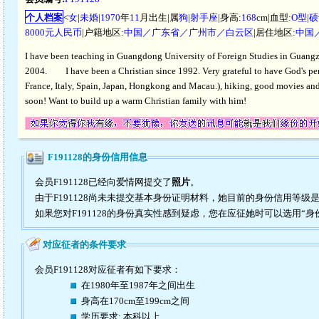
个人档案
<
女
|
未婚
|
1970
年
11
月出生|属
狗
|
射手座
|身高:
168
cm|血型:
O型
|
硕
8000元人民币
|户籍地区:
中国／广东省／广州市／白云区
|居住地区:
中国
I have been teaching in Guangdong University of Foreign Studies in Guan
2004. I have been a Christian since 1992. Very grateful to have God's per
France, Italy, Spain, Japan, Hongkong and Macau.), hiking, good movies a
soon! Want to build up a warm Christian family with him!
F191128的身份信用信息
会员F191128已经向爱情网提交了
照片
。
由于F191128尚未未提交基本身份证明材料，她目前的身份信用等级
如果您对F191128的身份真实性感到疑虑，您在应征她时可以选用“身
对应征者的条件要求
会员F191128对应征者有如下要求：
在1980年至1987年之间出生
身高在170cm至199cm之间
学历要求: 本科以上