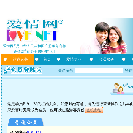
®
爱情网
是中华人民共和国注册服务商标
®
爱情网
创办于1999年10月
站点选择
首页
爱情信箱
会员服务
会员编号:
登陆
这是会员F191128的征婚页面。如您对她有意，请先进行登陆操作之后
果您暂时无意成为会员，也可以过路游客身份
：
直接应征
会员编号:
F191128