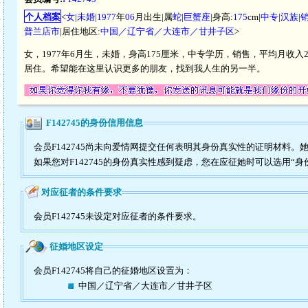
个人档案
<
女
|
未婚
|
1977
年
06
月出生|属
蛇
|
巨蟹座
|身高:
175
cm|
中专
|
汉族
|
普兰店市
|居住地区:
中国／辽宁省／大连市／甘井子区
>
女，1977年6月生，未婚，身高175厘米，中专学历，销售，平均月收入2
居住。希望能在这里认识更多的朋友，找到我人生的另一半。
F142745的身份信用信息
会员F142745尚未向爱情网提交任何表明其身份真实性的证明材料。
如果您对F142745的身份真实性感到疑虑，您在应征她时可以选用“身
对应征者的条件要求
会员F142745未设定对应征者的条件要求。
征婚地区设定
会员F142745将自己的征婚地区设置为：
中国／辽宁省／大连市／甘井子区