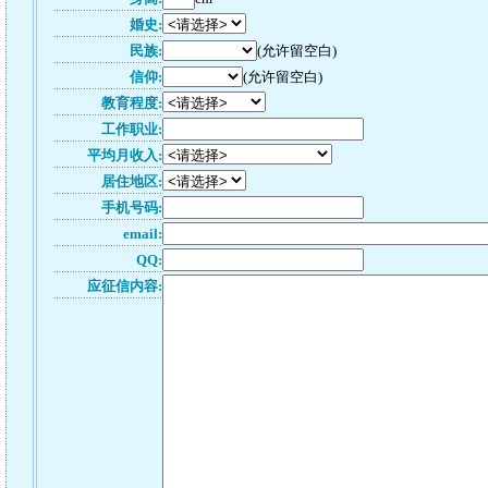
婚史:
民族:
(允许留空白)
信仰:
(允许留空白)
教育程度:
工作职业:
平均月收入:
居住地区:
手机号码:
email:
QQ:
应征信内容: