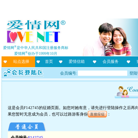
®
爱情网
是中华人民共和国注册服务商标
®
爱情网
创办于1999年10月
站点选择
首页
爱情信箱
会员服务
会员编号:
登陆
这是会员F142745的征婚页面。如您对她有意，请先进行登陆操作之后
果您暂时无意成为会员，也可以过路游客身份
：
直接应征
会员编号:
F142745